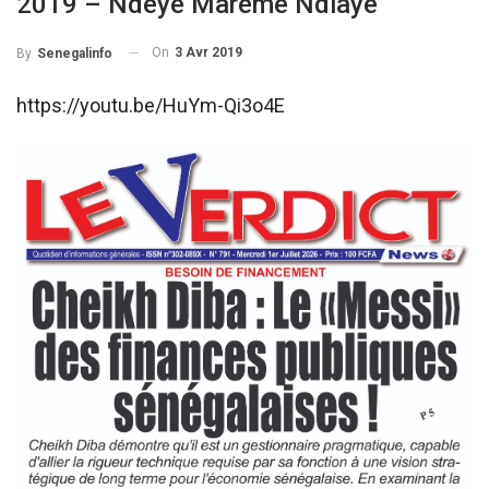
2019 – Ndèye Marème Ndiaye
On
3 Avr 2019
By
Senegalinfo
https://youtu.be/HuYm-Qi3o4E