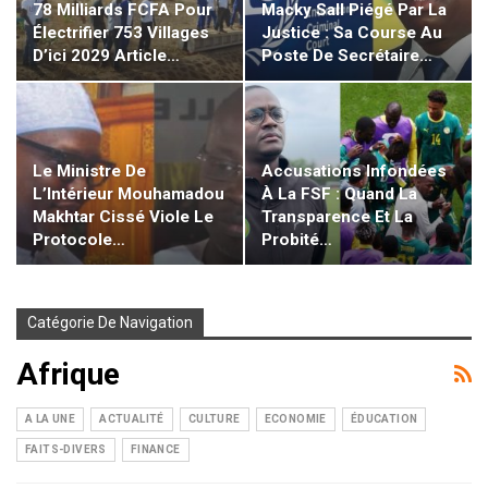
78 Milliards FCFA Pour
Macky Sall Piégé Par La
Électrifier 753 Villages
Justice : Sa Course Au
D’ici 2029 Article…
Poste De Secrétaire…
Le Ministre De
Accusations Infondées
L’Intérieur Mouhamadou
À La FSF : Quand La
Makhtar Cissé Viole Le
Transparence Et La
Protocole…
Probité…
Catégorie De Navigation
Afrique
A LA UNE
ACTUALITÉ
CULTURE
ECONOMIE
ÉDUCATION
FAITS-DIVERS
FINANCE