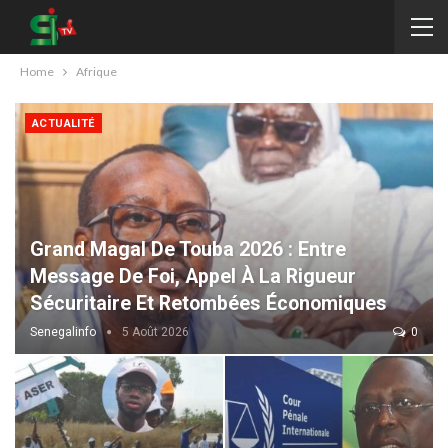
Home
Afrique
ACTUALITÉ
Grand Magal De Touba 2026 : Entre
Message De Foi, Appel À La Rigueur
Sécuritaire Et Retombées Économiques
Senegalinfo
5 Août 2026
0