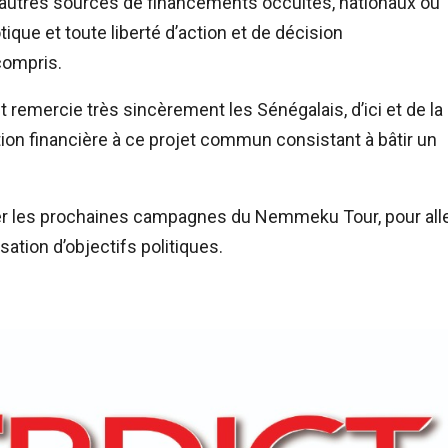
 autres sources de financements occultes, nationaux ou
otique et toute liberté d’action et de décision
compris.
et remercie très sincèrement les Sénégalais, d’ici et de la
ution financière à ce projet commun consistant à bâtir un
parer les prochaines campagnes du Nemmeku Tour, pour all
isation d’objectifs politiques.