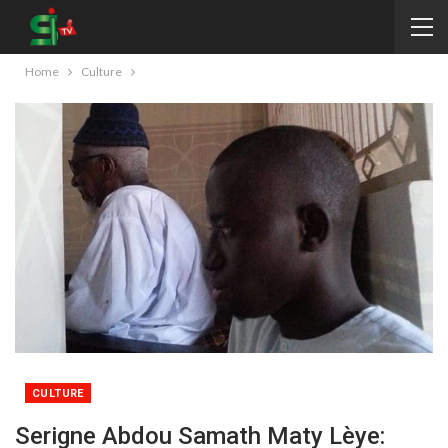
Home
Culture
CULTURE
Serigne Abdou Samath Maty Lèye: