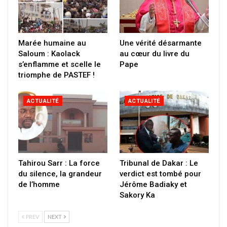
Marée humaine au
Une vérité désarmante
Saloum : Kaolack
au cœur du livre du
s’enflamme et scelle le
Pape
triomphe de PASTEF !
ACTUALITÉ
ACTUALITÉ
Tahirou Sarr : La force
Tribunal de Dakar : Le
du silence, la grandeur
verdict est tombé pour
de l’homme
Jérôme Badiaky et
Sakory Ka
PREV
NEXT