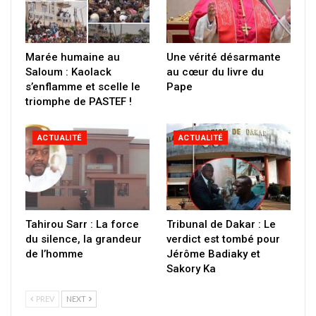
Marée humaine au
Une vérité désarmante
Saloum : Kaolack
au cœur du livre du
s’enflamme et scelle le
Pape
triomphe de PASTEF !
ACTUALITÉ
ACTUALITÉ
Tahirou Sarr : La force
Tribunal de Dakar : Le
du silence, la grandeur
verdict est tombé pour
de l’homme
Jérôme Badiaky et
Sakory Ka
PREV
NEXT