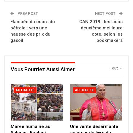
PREV POST
NEXT POST
Flambée du cours du
CAN 2019 : les Lions
pétrole : vers une
deuxième meilleure
hausse des prix du
cote, selon les
gasoil
bookmakers
Tout
Vous Pourriez Aussi Aimer
ACTUALITÉ
ACTUALITÉ
Marée humaine au
Une vérité désarmante
Saloum : Kaolack
au cœur du livre du